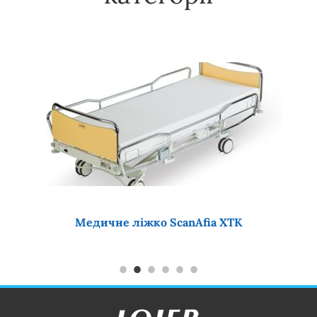
Медичне ліжко ScanAfia XTK