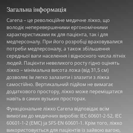
Загальна інформація
Carena – це революційне медичне ліжко, що
володіє неперевершеними ергономічними
характеристиками як для пацієнта, так і для
медперсоналу. При його розробці враховувалися
потреби медперсоналу, а також збільшення
середньої ваги населення і відносного числа літніх
людей. Пацієнти невеликого росту гідно оцінять
ліжко – мінімальна висота ложа (від 31,5 см)
дозволяє їм легко залазити і злазити з ліжка
самостійно. Вертикальний підйом не вимагає
додаткового простору, ліжко може переміщатися
навіть в самих вузьких просторах.
Функціональне ліжко Carena відповідає всім
вимогам до медичних виробів: IEC 60601-2-52, IEC
60601-1-2 (ЕМС) ja SFS-EN 60601-1. Крім того, ліжко
використовується для пацієнтів із зайвою вагою,