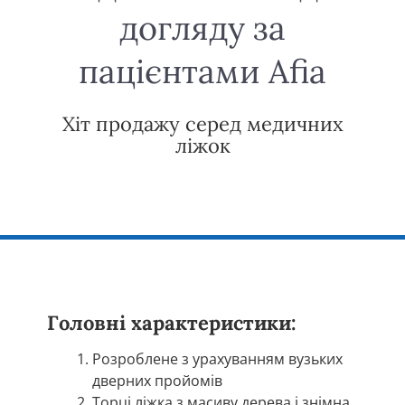
догляду за
пацієнтами Afia
Хіт продажу серед медичних
ліжок
Головні характеристики:
Розроблене з урахуванням вузьких
дверних пройомів
Торці ліжка з масиву дерева і знімна,