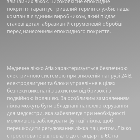
звичайних ліжок. Високоякісне епоксидне
покриття гарантує тривалий термін служби; наша
компанія є єдиним виробником, який піддає
сталеві деталі абразивній струменевій обробці
перед нанесенням епоксидного покриття.
Медичне ліжко Afia характеризується безпечною
електричною системою при зниженій напрузі 24 В;
електродвигуни та блоки управління в цілях
безпеки виконані з захистом від бризок і з
подвійною ізоляцією. За особливим замовленням
ліжка можуть бути обладнані панеллю керування
для медсестри, яка забезпечує при необхідності
можливість заблокувати функції ліжка, щоб
перешкодити регулювання ліжка пацієнтом. Ліжко
спроектоване відповідно до стандартів ЄС на