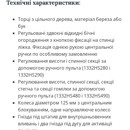
Технічні характеристики:
Торці з цільного дерева, матеріал береза ​​або
бук
Регульовані здвоєні відкидні бічні
огородження з кнопкою фіксації на спинці
ліжка. Фіксація однією рукою центральної
ручки по особливому замовленню
Регулювання висоти і спинної секції за
допомогою ручного пульта (1332HS280 і
1332HS290)
Регулювання висоти, спинної секції, секції
стегна та секції гомілки за допомогою
ручного пульта (1332HS480 і 1332HS490)
Колеса діаметром 125 мм з центральним
блокуванням, одне направляюче колесо
Гнізда під штатив для внутрішньовенних
вливань і два гнізда під дугу для активації