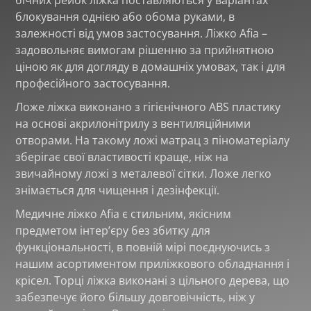
блокування однією або обома руками, в
залежності від умов застосування. Ліжко Afia –
задовольняє вимогам рішенню за прийнятною
ціною як для догляду в домашніх умовах, так і для
професійного застосування.
Ложе ліжка виконано з гігієнічного ABS пластику
на основі акрилонітрилу з вентиляційними
отворами. На такому ложі матрац з піноматеріалу
зберігає свої властивості краще, ніж на
звичайному ложі з металевої сітки. Ложе легко
знімається для чищення і дезінфекції.
Медичне ліжко Afia є стильним, якісним
предметом інтер’єру без збитку для
функціональності, в повній мірі поєднуючись з
нашим асортиментом приліжкового обладнання і
крісел. Торці ліжка виконані з цільного дерева, що
забезпечує його більшу довговічність, ніж у