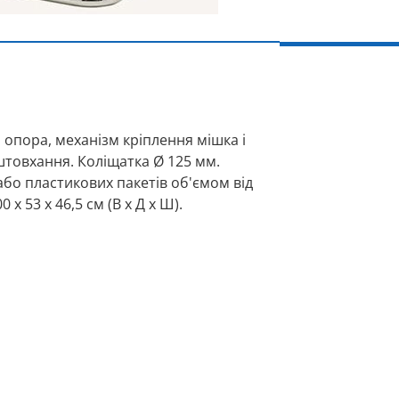
а опора, механізм кріплення мішка і
штовхання. Коліщатка Ø 125 мм.
бо пластикових пакетів об'ємом від
0 x 53 x 46,5 см (В x Д x Ш).