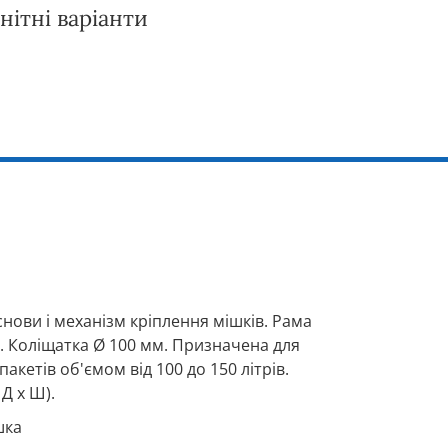
нітні варіанти
снови і механізм кріплення мішків. Рама
и. Коліщатка Ø 100 мм. Призначена для
акетів об'ємом від 100 до 150 літрів.
 Д x Ш).
шка