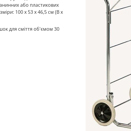
канинних або пластикових
міри: 100 x 53 x 46,5 см (В x
шок для сміття об'ємом 30