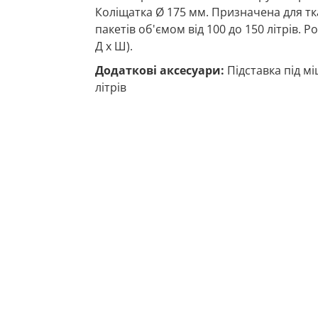
Коліщатка Ø 175 мм. Призначена для т
пакетів об'ємом від 100 до 150 літрів. Роз
Д x Ш).
Додаткові аксесуари:
Підставка під мі
літрів